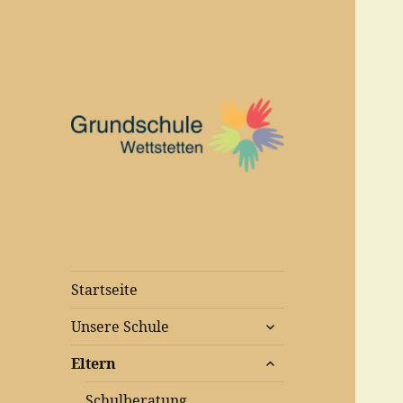
Startseite
untermenü
Unsere Schule
anzeigen
untermenü
Eltern
anzeigen
Schulberatung